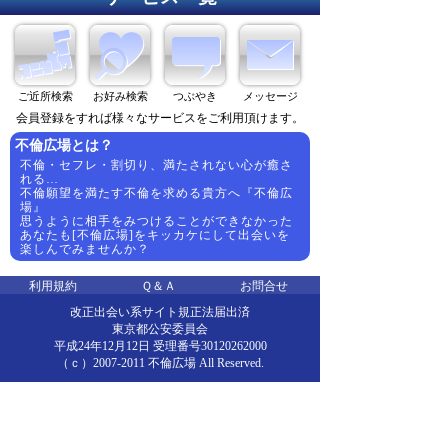
ご近所検索
お好み検索
つぶやき
メッセージ
会員登録をすれば様々なサービスをご利用頂けます。
不倫広場とは？
不倫・セフレ・割切り、満たされない心が癒さ
れる…
不倫願望を満たす不倫を求める貴方へ『不倫広
場』
思うように相手をみつけることができなかった
あなたも[不倫広場]をキッカケにして出会いを
楽しんでみませんか？
利用規約
Ｑ＆Ａ
お問合せ
改正出会い系サイト規正法届出済
東京都公安委員会
平成24年12月12日 受理番号30120262000
（ｃ）2007-2011 不倫広場 All Reserved.
・・・・・・広告スポンサー様・・・・・・